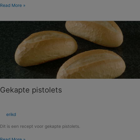
Read More »
Gekapte
pistolets
Gekapte pistolets
erikd
Dit is een recept voor gekapte pistolets.
Read More »