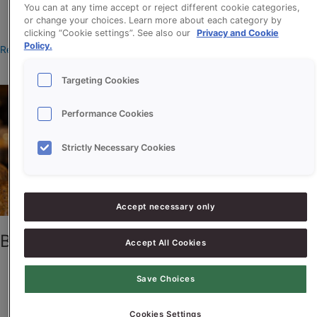
You can at any time accept or reject different cookie categories,
manonteeuw
or change your choices. Learn more about each category by
clicking “Cookie settings”. See also our
Privacy and Cookie
Policy.
Read More »
Targeting Cookies
Bierborrelbrood
Performance Cookies
Strictly Necessary Cookies
Accept necessary only
Bierborrelbrood
Accept All Cookies
Save Choices
manonteeuw
Cookies Settings