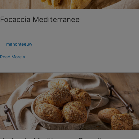
Focaccia Mediterranee
manonteeuw
Read More »
Krokante
Mediterrane
Broodjes