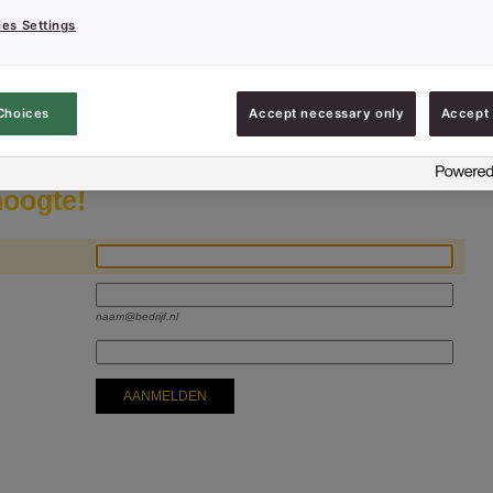
es Settings
hrijven nieuwsbrief
Choices
Accept necessary only
Accept 