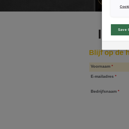
Cooki
Insc
Save 