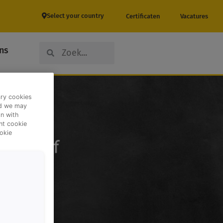
Select your country
Certificaten
Vacatures
Search
Search
ns
ary cookies
nd we may
n with
ent cookie
okie