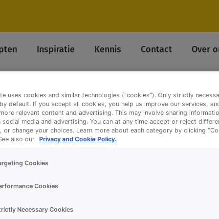
pten
Inspiratie
Kennis
Contact
Over o
te uses cookies and similar technologies (“cookies”). Only strictly necess
 by default. If you accept all cookies, you help us improve our services, a
ore relevant content and advertising. This may involve sharing informatio
n social media and advertising. You can at any time accept or reject differ
, or change your choices. Learn more about each category by clicking “Co
 See also our
Privacy and Cookie Policy.
argeting Cookies
erformance Cookies
trictly Necessary Cookies