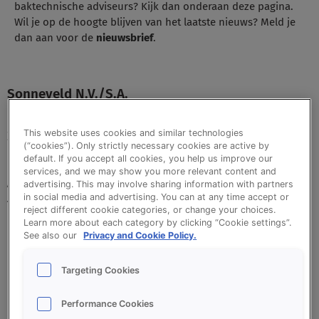
baktechnische adviseurs? Kijk dan onderaan deze pagina.
Wil je op de hoogte blijven van het laatste nieuws? Meld je
dan aan voor de
nieuwsbrief
.
Sonneveld N.V./S.A.
Uitbreidingstraat 84, 3e verdieping
This website uses cookies and similar technologies
2600 Antwerpen
(“cookies”). Only strictly necessary cookies are active by
België
default. If you accept all cookies, you help us improve our
services, and we may show you more relevant content and
Algemene gegevens
advertising. This may involve sharing information with partners
in social media and advertising. You can at any time accept or
Tel.:
+31 78 644 2577
reject different cookie categories, or change your choices.
Learn more about each category by clicking “Cookie settings”.
E-mail:
customerexcellence@sonneveld.com
See also our
Privacy and Cookie Policy.
KvK nummer:
23020789
BTW nummer:
BE0429180458
Targeting Cookies
Performance Cookies