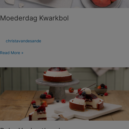
Moederdag Kwarkbol
christavandesande
Read More »
Ruby
Yoghurtbombe