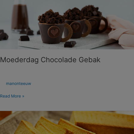
Chocolade
Gebak
Moederdag Chocolade Gebak
manonteeuw
Read More »
Royal
Boerencake
(Basisreceptuur)