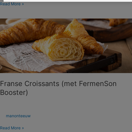
Read More »
Franse
Croissants
(met
FermenSon
Booster)
Franse Croissants (met FermenSon
Booster)
manonteeuw
Read More »