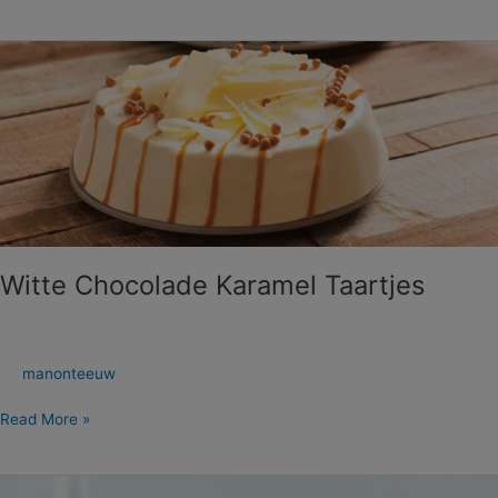
Witte
Chocolade
Karamel
Taartjes
Witte Chocolade Karamel Taartjes
manonteeuw
Read More »
Moederdag