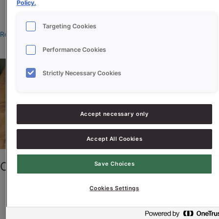
Policy.
manonteeuw
Targeting Cookies
Read More »
Performance Cookies
Citroenpizzakoek
Strictly Necessary Cookies
Accept necessary only
Accept All Cookies
Citroenpizzakoek
Save Choices
Cookies Settings
manonteeuw