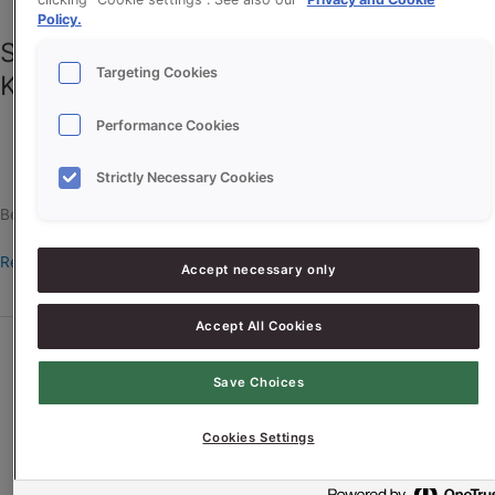
Policy.
Sonnibatta Bieslook (SONPLUS
Targeting Cookies
KROKANT SUPER, VITASON ZONNEPIT)
Performance Cookies
erikd
Strictly Necessary Cookies
Bekijk het recept voor Sonnibatta Bieslook
Read More »
Accept necessary only
Accept All Cookies
Krokante
Zonnepit
Broodjes
Save Choices
(VITASON
ZONNEPIT
Cookies Settings
50%)