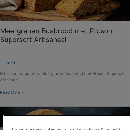
Artisanaal
Meergranen Busbrood met Proson
Supersoft Artisanaal
erikd
Dit is een recept voor Meergranen Busbrood met Proson Supersoft
Artisanaal.
Read More »
Mais
Busbrood
met
Proson
This website uses cookies and similar technologies (“cookies”).