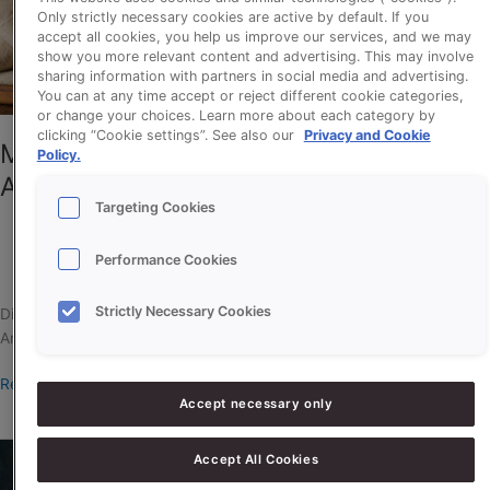
Only strictly necessary cookies are active by default. If you
Supersoft
accept all cookies, you help us improve our services, and we may
Artisanaal
show you more relevant content and advertising. This may involve
sharing information with partners in social media and advertising.
You can at any time accept or reject different cookie categories,
or change your choices. Learn more about each category by
clicking “Cookie settings”. See also our
Privacy and Cookie
Mais Busbrood met Proson Supersoft
Policy.
Artisanaal
Targeting Cookies
Performance Cookies
erikd
Strictly Necessary Cookies
Dit is een recept voor Mais Busbrood met Proson Supersoft
Artisanaal en CreationS Maize.
Read More »
Accept necessary only
Volkoren
Accept All Cookies
Busbrood