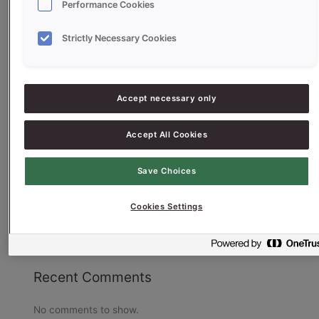
Performance Cookies
Recent Posts
Strictly Necessary Cookies
WK-actie de lekkerste opstelling
Magisch lekkere producten voor het najaar
Accept necessary only
Volkorenbrood: boordevol smaak, vezels én een goed
verhaal
Accept All Cookies
Real Easy Shine: de nieuwste innovatie voor slim
bakken
Save Choices
Voorjaarsinspiratie
Cookies Settings
Recent Comments
No comments to show.