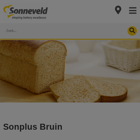
Skip
to
content
Search
Sonplus Bruin