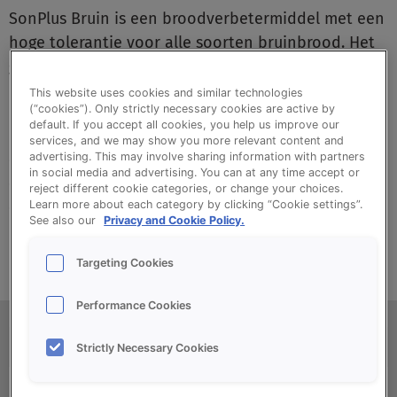
SonPlus Bruin is een broodverbetermiddel met een
hoge tolerantie voor alle soorten bruinbrood. Het
geeft een uitstekende bakwaarde en structuur, een
mooie kruimkleur en uitstekende malsheid.
This website uses cookies and similar technologies
(“cookies”). Only strictly necessary cookies are active by
default. If you accept all cookies, you help us improve our
services, and we may show you more relevant content and
advertising. This may involve sharing information with partners
•
Hoge tolerantie
in social media and advertising. You can at any time accept or
•
Mooie kruimkleur
reject different cookie categories, or change your choices.
Learn more about each category by clicking “Cookie settings”.
•
"Goede malsheid "
See also our
Privacy and Cookie Policy.
Targeting Cookies
Performance Cookies
Productinformatie
Strictly Necessary Cookies