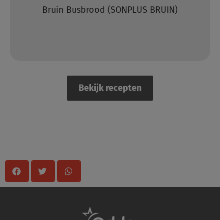
n Busbrood (SONPLUS BRUIN)
Vloerta
Bekijk recepten
Delen