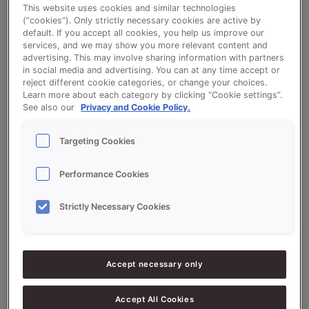
This website uses cookies and similar technologies
(“cookies”). Only strictly necessary cookies are active by
Donker zonnepit casino (CREATIONS DARK
default. If you accept all cookies, you help us improve our
MALT, SONPLUS BRUIN)
services, and we may show you more relevant content and
advertising. This may involve sharing information with partners
in social media and advertising. You can at any time accept or
reject different cookie categories, or change your choices.
Bekijk het recept voor Donker zonnepit casino
Learn more about each category by clicking “Cookie settings”.
(CREATIONS DARK MALT, SONPLUS BRUIN)
See also our
Privacy and Cookie Policy.
Targeting Cookies
Ingrediëntenlijst
Performance Cookies
Strictly Necessary Cookies
Ingrediënten
7500
g - 75 %
Volkorenmeel
Accept necessary only
2500
g - 25%
CREATIONS DARK MALT
Accept All Cookies
1500
g - 15 %
Zonnepitten