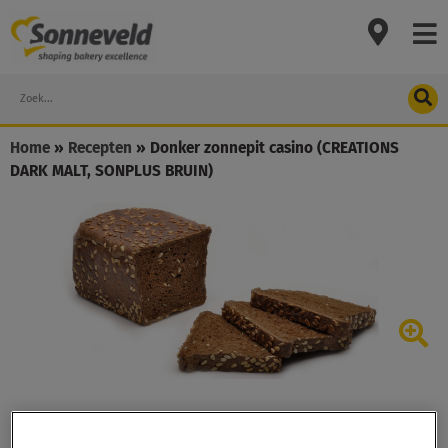
Skip
to
content
Search
Home
»
Recepten
»
Donker zonnepit casino (CREATIONS
DARK MALT, SONPLUS BRUIN)