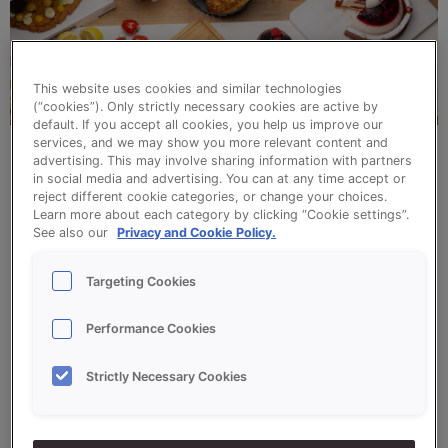
This website uses cookies and similar technologies
(“cookies”). Only strictly necessary cookies are active by
default. If you accept all cookies, you help us improve our
services, and we may show you more relevant content and
advertising. This may involve sharing information with partners
Zoet en fruitige
in social media and advertising. You can at any time accept or
reject different cookie categories, or change your choices.
Learn more about each category by clicking “Cookie settings”.
See also our
Privacy and Cookie Policy.
Als je aan de zomer denkt, denk je aan fruit. En
wat is er lekkerder dan een zachte brioche
Targeting Cookies
gevuld met vers zomerfruit? Met de
Ruby
Yoghurtbombe
en
Zomerfruitbrioche
breng je in
Performance Cookies
een handomdraai de smaken van de zomer naar
jouw winkels. Bestrooi de brioche eventueel met
Strictly Necessary Cookies
poedersuiker voor een extra zoet accent. Deze
fruitige taarten zijn ideaal voor een picknick in