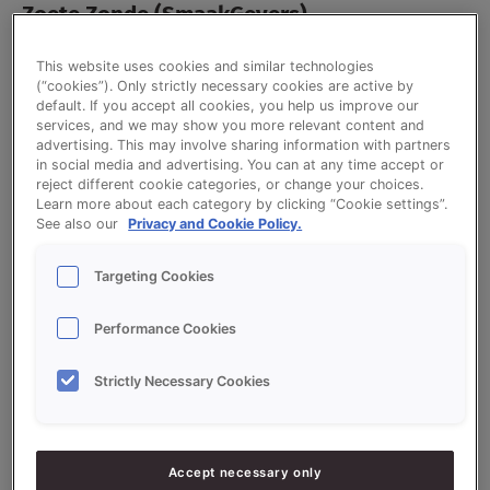
Zoete Zonde (SmaakGevers)
This website uses cookies and similar technologies
Zoete Zonde op basis van Sonnetmix Inverno.
(“cookies”). Only strictly necessary cookies are active by
default. If you accept all cookies, you help us improve our
services, and we may show you more relevant content and
advertising. This may involve sharing information with partners
in social media and advertising. You can at any time accept or
Ingrediëntenlijst
reject different cookie categories, or change your choices.
Learn more about each category by clicking “Cookie settings”.
See also our
Privacy and Cookie Policy.
Ingrediënten:
Targeting Cookies
5000
g - 50%
Bloem (eiwitrijk)
Performance Cookies
5000
g - 50%
SONNETMIX INVERNO
Strictly Necessary Cookies
800
g - 8%
Gist
200
g - 2%
Mokka extract
Accept necessary only
5500
g - 55%
Water ca.