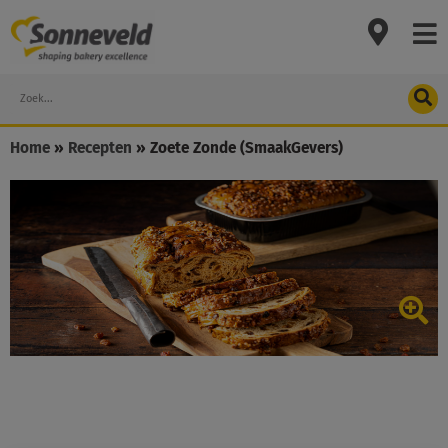
Skip
to
content
Search
Home
»
Recepten
»
Zoete Zonde (SmaakGevers)