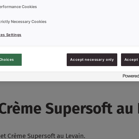
erformance Cookies
trictly Necessary Cookies
es Settings
Choices
Accept necessary only
Accept 
(Crème Supersoft au 
met Crème Supersoft au Levain.