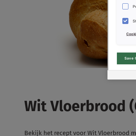
P
S
Cooki
Save 
Wit Vloerbrood 
Bekijk het recept voor Wit Vloerbrood 