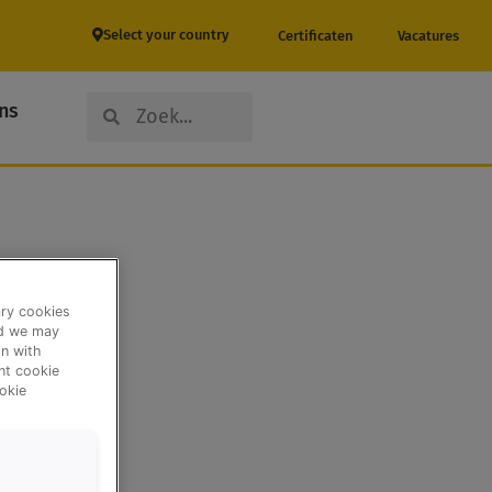
Select your country
Certificaten
Vacatures
Search
Search
ns
ary cookies
nd we may
n with
ent cookie
okie