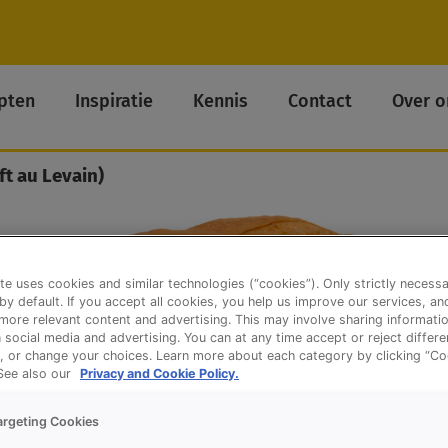
pten
Inspiratie
Kennis
Contact
Over o
t au Levain)
te uses cookies and similar technologies (“cookies”). Only strictly necess
 by default. If you accept all cookies, you help us improve our services, a
ore relevant content and advertising. This may involve sharing informatio
n social media and advertising. You can at any time accept or reject differ
, or change your choices. Learn more about each category by clicking “Co
 See also our
Privacy and Cookie Policy.
argeting Cookies