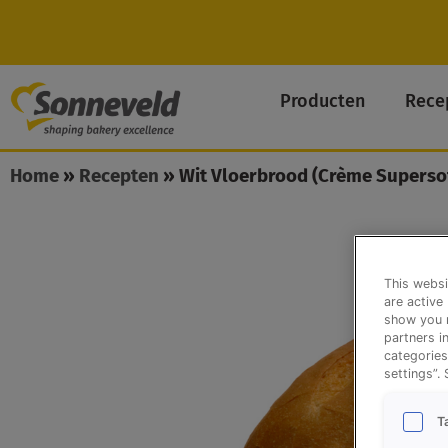
Skip
to
content
Producten
Rece
Home
»
Recepten
»
Wit Vloerbrood (Crème Supersof
This websi
are active
show you m
partners i
categories
settings”.
T