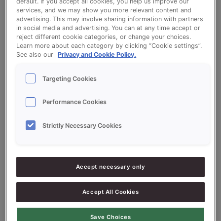
default. If you accept all cookies, you help us improve our
Vanille cake
services, and we may show you more relevant content and
advertising. This may involve sharing information with partners
in social media and advertising. You can at any time accept or
reject different cookie categories, or change your choices.
Bekijk het recept voor Vanille cake
Learn more about each category by clicking “Cookie settings”.
See also our
Privacy and Cookie Policy.
Targeting Cookies
Ingrediëntenlijst
Performance Cookies
Ingrediënten
Strictly Necessary Cookies
10000
g - 100%
CREDI CR CAKE VANILLA RSPO-
SG
Accept necessary only
3500
g - 35%
Eieren
3000
g - 30%
Olie
Accept All Cookies
2250
g - 22.5%
Water ca.
Save Choices