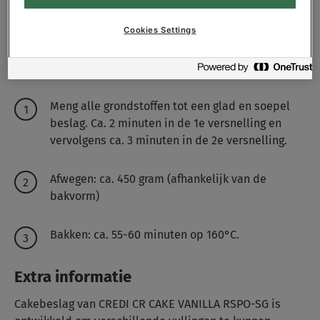
Cookies Settings
Recept werkwijze
Meng alle grondstoffen tot een glad en soepel
beslag. Ca. 2 minuten in de 1e versnelling en
vervolgens ca. 3 minuten in de 2e versnelling.
Afwegen: ca. 450 gram (afhankelijk van de
bakvorm)
Bakken: ca. 55-60 minuten op 160°C.
Extra informatie
Cakebeslag van CREDI CR CAKE VANILLA RSPO-SG is