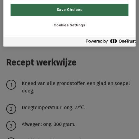
300
g - 3%
Gist
Save Choices
100
g - 1%
Suiker
Cookies Settings
5500
g - 55%
Water ong.
Recept werkwijze
Kneed van alle grondstoffen een glad en soepel
deeg.
Deegtemperatuur: ong. 27℃.
Afwegen: ong. 300 gram.