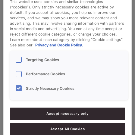
This website uses cookies and similar technologies
Stokbrood (Rijsonderbreking)
(“cookies”). Only strictly necessary cookies are active by
default. If you accept all cookies, you help us improve our
services, and we may show you more relevant content and
Bekijk het recept voor Stokbrood
advertising. This may involve sharing information with partners
in social media and advertising. You can at any time accept or
(Rijsonderbreking)
reject different cookie categories, or change your choices.
Learn more about each category by clicking “Cookie settings”.
See also our
Privacy and Cookie Policy.
Ingrediëntenlijst
Targeting Cookies
Performance Cookies
Ingrediënten
Strictly Necessary Cookies
10000
g - 100%
Bloem (eiwitrijk)
300
g - 3%
PROSON KROKANT MALT
Accept necessary only
100
g - 1%
PROSON FREEZE
170
g - 1.7%
Zout
Accept All Cookies