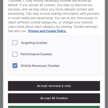
(“cookies”). Only strictly necessary cookies are active by
default. If you accept all cookies, you help us improve our
services, and we may show you more relevant content and
advertising. This may involve sharing information with partners
in social media and advertising. You can at any time accept or
reject different cookie categories, or change your choices.
Spelt Kassei
Learn more about each category by clicking “Cookie settings”.
See also our
Privacy and Cookie Policy.
Bekijk het recept voor Spelt Kassei
Targeting Cookies
Performance Cookies
Ingrediëntenlijst
Strictly Necessary Cookies
Ingrediënten
Accept necessary only
10000
g - 100%
VITASON SPELT
Accept All Cookies
200
g - 2%
Gist