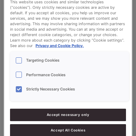
This website uses cookies and similar technologies
Sandwiches (PROSON LUXE AU BEURRE)
(“cookies”). Only strictly necessary cookies are active by
default. If you accept all cookies, you help us improve our
services, and we may show you more relevant content and
Bekijk het recept voor Sandwiches (PROSON
advertising. This may involve sharing information with partners
in social media and advertising. You can at any time accept or
LUXE AU BEURRE)
reject different cookie categories, or change your choices.
Learn more about each category by clicking “Cookie settings”.
See also our
Privacy and Cookie Policy.
Ingrediëntenlijst
Targeting Cookies
Performance Cookies
Ingrediënten
Strictly Necessary Cookies
10000
g - 100%
Bloem (eiwitrijk)
170
g - 1.7%
Zout
Accept necessary only
600
g - 6%
Gist
500
g - 5%
Suiker
Accept All Cookies