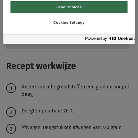
Save Choices
170
g - 1.7%
Zout
250
g - 2.5%
Gist
Cookies Settings
5200
g - 52%
Water Ong.
Recept werkwijze
Kneed van alle grondstoffen een glad en soepel
deeg
Deegtemperatuur: 26℃
Afwegen: Deegstukken afwegen van 720 gram