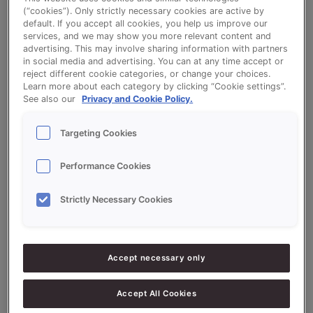
(“cookies”). Only strictly necessary cookies are active by
Pompoenbrood (CREATIONS PUMPKIN,
default. If you accept all cookies, you help us improve our
services, and we may show you more relevant content and
PROSON WIT ROYAL)
advertising. This may involve sharing information with partners
in social media and advertising. You can at any time accept or
reject different cookie categories, or change your choices.
Learn more about each category by clicking “Cookie settings”.
Bekijk het recept voor Pompoenbrood
See also our
Privacy and Cookie Policy.
(CREATIONS PUMPKIN, PROSON WIT ROYAL)
Targeting Cookies
Performance Cookies
Ingrediëntenlijst
Strictly Necessary Cookies
Ingrediënten
6000
g - 60%
Bloem
Accept necessary only
4000
g - 40%
CREATIONS PUMPKIN
Accept All Cookies
300
g - 3%
PROSON WIT ROYAL