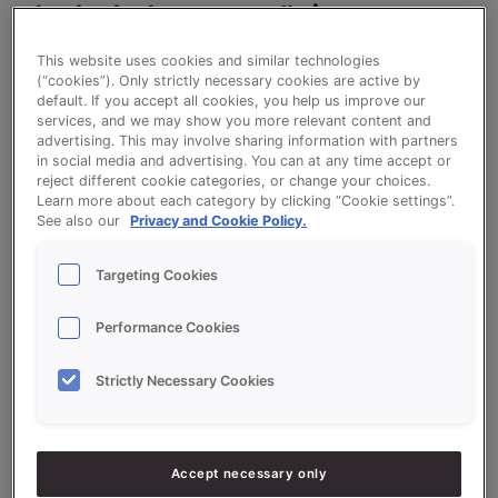
Plaatkoek: slagroom-aardbei
This website uses cookies and similar technologies
(“cookies”). Only strictly necessary cookies are active by
Bekijk het recept voor Plaatkoek: slagroom-
default. If you accept all cookies, you help us improve our
aardbei
services, and we may show you more relevant content and
advertising. This may involve sharing information with partners
in social media and advertising. You can at any time accept or
reject different cookie categories, or change your choices.
Learn more about each category by clicking “Cookie settings”.
Ingrediëntenlijst
See also our
Privacy and Cookie Policy.
Targeting Cookies
Ingrediënten
Performance Cookies
10000
g - 100%
Bloem
Strictly Necessary Cookies
4000
g - 40%
PROSON LIMBURGSE VLAAI
200
g - 2%
Zout
800
g - 8%
Gist
Accept necessary only