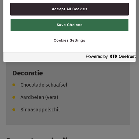
4700
g - 47%
Water ong.
Accept All Cookies
Vulling
Save Choices
4200
g - 100%
Banketbakkersroom
Cookies Settings
Slagroom
Slagroom (gezoet)
Decoratie
Chocolade schaafsel
Aardbeien (vers)
Sinaasappelschil