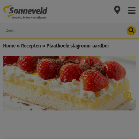
Skip
to
content
Search
Home
»
Recepten
»
Plaatkoek: slagroom-aardbei