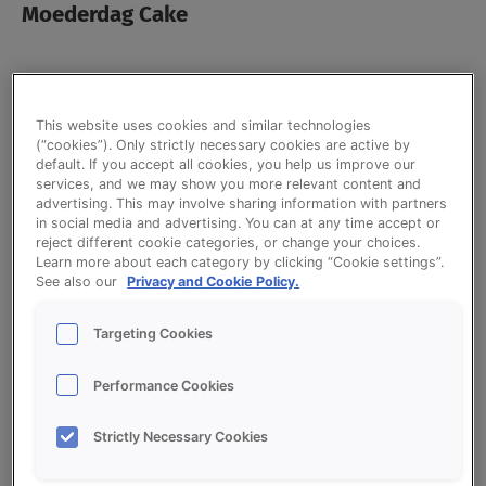
Moederdag Cake
Bekijk het recept voor Moederdag Cake met
aardbeien compound, cranberries en ruby
This website uses cookies and similar technologies
chocolade. Je maakt dit recept op basis van
(“cookies”). Only strictly necessary cookies are active by
Credi Royal Cake en Credi Compound
default. If you accept all cookies, you help us improve our
services, and we may show you more relevant content and
Strawberry.
advertising. This may involve sharing information with partners
in social media and advertising. You can at any time accept or
reject different cookie categories, or change your choices.
Learn more about each category by clicking “Cookie settings”.
Ingrediëntenlijst
See also our
Privacy and Cookie Policy.
Targeting Cookies
Cake:
Performance Cookies
10000
g
CREDI ROYAL CAKE
Strictly Necessary Cookies
5000
g
Roomboter