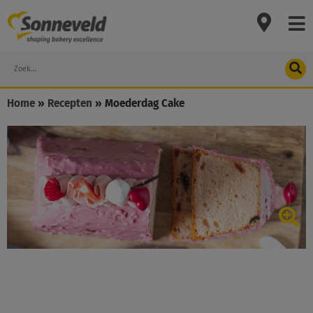
Skip
to
content
Search
Home
»
Recepten
»
Moederdag Cake