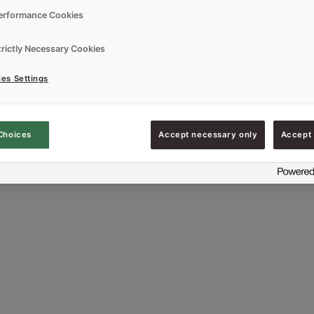
erformance Cookies
trictly Necessary Cookies
es Settings
Choices
Accept necessary only
Accept 