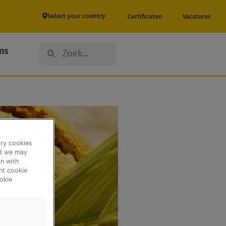
Select your country
Certificaten
Vacatures
Search
Search
ns
ary cookies
nd we may
n with
ent cookie
okie