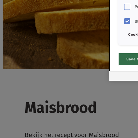
P
S
Cooki
Save 
Maisbrood
Bekijk het recept voor Maisbrood