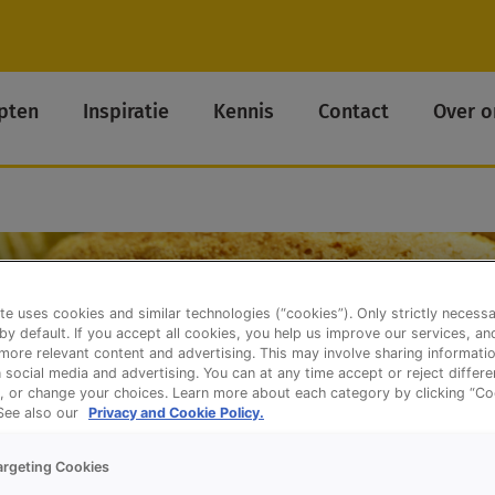
pten
Inspiratie
Kennis
Contact
Over o
te uses cookies and similar technologies (“cookies”). Only strictly necess
 by default. If you accept all cookies, you help us improve our services, a
ore relevant content and advertising. This may involve sharing informatio
n social media and advertising. You can at any time accept or reject differ
, or change your choices. Learn more about each category by clicking “Co
 See also our
Privacy and Cookie Policy.
argeting Cookies