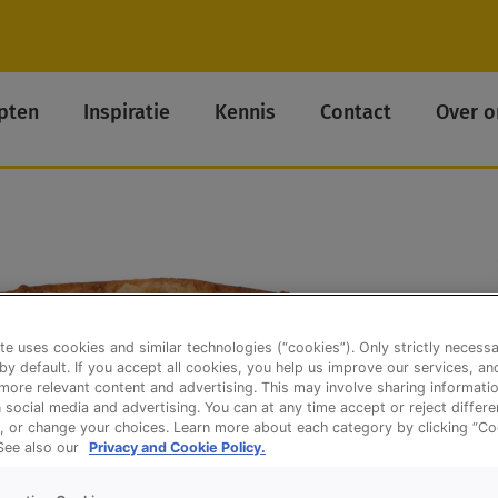
pten
Inspiratie
Kennis
Contact
Over o
te uses cookies and similar technologies (“cookies”). Only strictly necess
 by default. If you accept all cookies, you help us improve our services, a
ore relevant content and advertising. This may involve sharing informatio
n social media and advertising. You can at any time accept or reject differ
, or change your choices. Learn more about each category by clicking “Co
 See also our
Privacy and Cookie Policy.