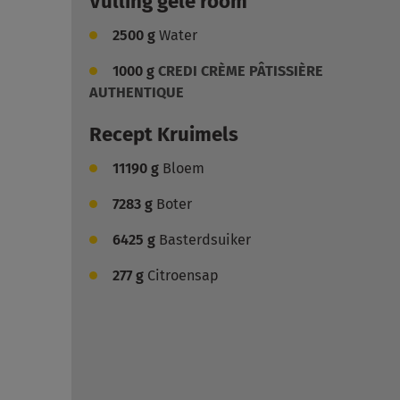
Vulling gele room
2500
g
Water
1000
g
CREDI CRÈME PÂTISSIÈRE
AUTHENTIQUE
Recept Kruimels
11190
g
Bloem
7283
g
Boter
6425
g
Basterdsuiker
277
g
Citroensap