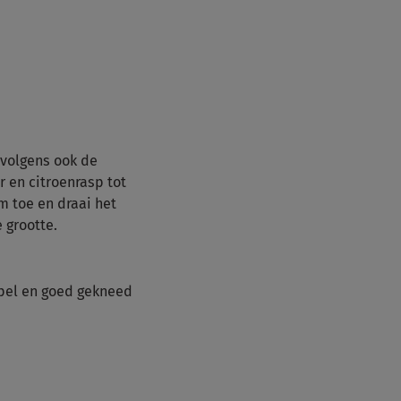
rvolgens ook de
r en citroenrasp tot
 toe en draai het
 grootte.
epel en goed gekneed