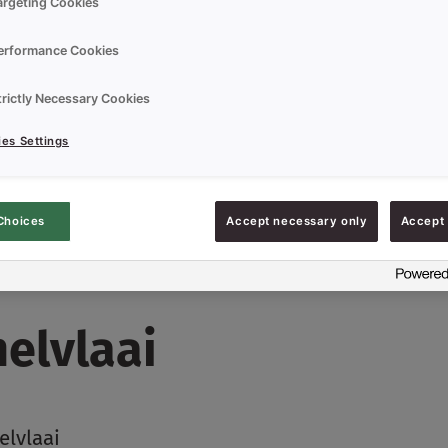
argeting Cookies
erformance Cookies
trictly Necessary Cookies
es Settings
Choices
Accept necessary only
Accept 
elvlaai
elvlaai