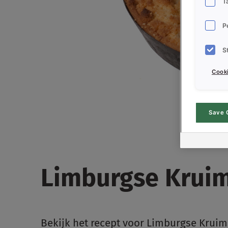
T
P
S
Cooki
Save 
Limburgse Kruim
Bekijk het recept voor Limburgse Kruim