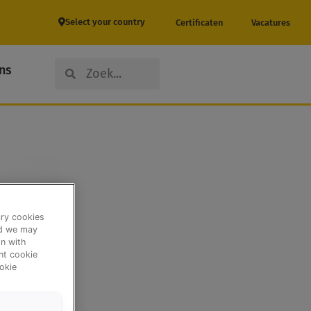
Select your country
Certificaten
Vacatures
Search
Search
ns
ary cookies
nd we may
n with
ent cookie
okie