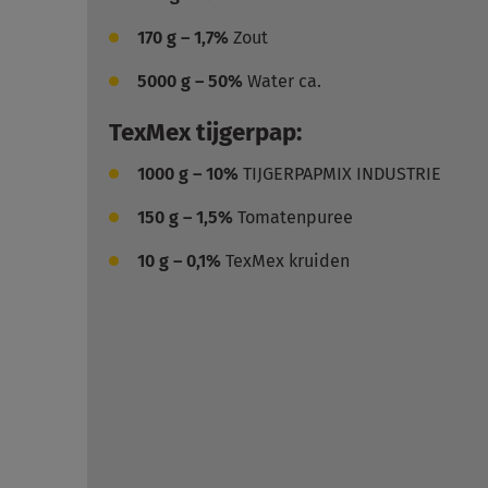
170
g – 1,7%
Zout
5000
g – 50%
Water ca.
TexMex tijgerpap:
1000
g – 10%
TIJGERPAPMIX INDUSTRIE
150
g – 1,5%
Tomatenpuree
10
g – 0,1%
TexMex kruiden