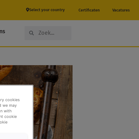
Select your country
Certificaten
Vacatures
Search
Search
ns
ary cookies
nd we may
n with
ent cookie
okie