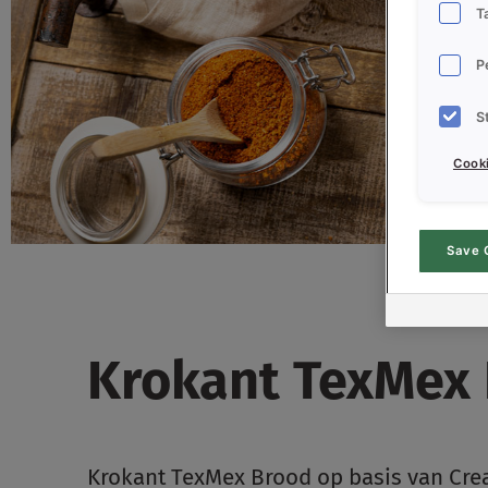
T
P
S
Cooki
Save 
Krokant TexMex
Krokant TexMex Brood op basis van Creat