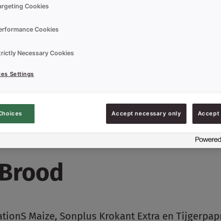
argeting Cookies
erformance Cookies
trictly Necessary Cookies
es Settings
Choices
Accept necessary only
Accept 
 Brood
ionS Maize, Sonplus Krokant Extra en Tijgerpapm