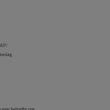
AP:
beslag.
n naar behoefte nog