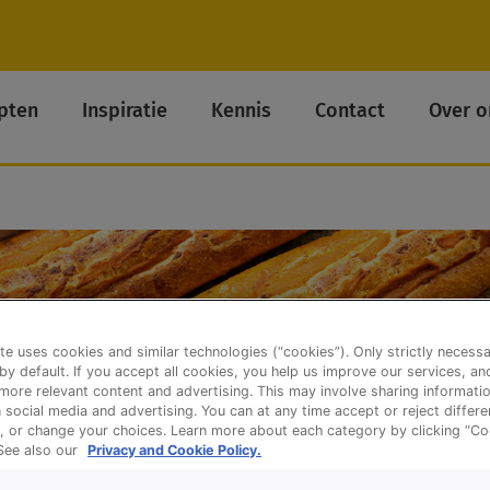
pten
Inspiratie
Kennis
Contact
Over o
te uses cookies and similar technologies (“cookies”). Only strictly necess
 by default. If you accept all cookies, you help us improve our services, a
ore relevant content and advertising. This may involve sharing informatio
n social media and advertising. You can at any time accept or reject differ
, or change your choices. Learn more about each category by clicking “Co
 See also our
Privacy and Cookie Policy.