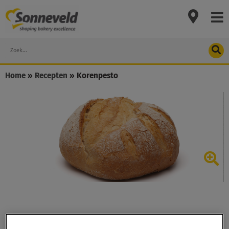
Skip
to
content
Search
Home
»
Recepten
»
Korenpesto