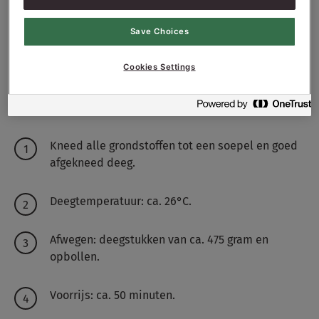
6500
g - 65%
Water ong.
Save Choices
Cookies Settings
Recept werkwijze
Kneed alle grondstoffen tot een soepel en goed
afgekneed deeg.
Deegtemperatuur: ca. 26°C.
Afwegen: deegstukken van ca. 475 gram en
opbollen.
Voorrijs: ca. 50 minuten.