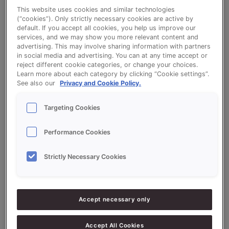
Korenpesto
This website uses cookies and similar technologies
(“cookies”). Only strictly necessary cookies are active by
default. If you accept all cookies, you help us improve our
services, and we may show you more relevant content and
Bekijk het recept voor Korenpesto
advertising. This may involve sharing information with partners
in social media and advertising. You can at any time accept or
reject different cookie categories, or change your choices.
Learn more about each category by clicking “Cookie settings”.
See also our
Privacy and Cookie Policy.
Ingrediëntenlijst
Targeting Cookies
Ingrediënten
Performance Cookies
3750
g - 37.5%
Volkorenmeel
Strictly Necessary Cookies
3750
g - 37.5%
Bloem (eiwitrijk)
2500
g - 25%
VITASON KORENMOUT (25%)
Accept necessary only
200
g - 2%
Gist
200
g - 2%
Pesto
Accept All Cookies