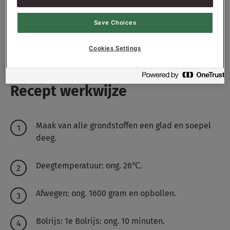
800
g - 8%
Suiker
Save Choices
5800
g - 58 %
Water ong.
Cookies Settings
Recept werkwijze
Maak van alle grondstoffen een glad en soepel
deeg.
Deegtemperatuur: ong. 26℃.
Afwegen: ong. 1600 gram en opbollen.
Bolrijs: 1e Bolrijs: ong. 10 minuten.