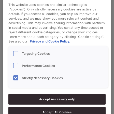
Kinder Paasbroodjes
This website uses cookies and similar technologies
(“cookies”). Only strictly necessary cookies are active by
default. If you accept all cookies, you help us improve our
services, and we may show you more relevant content and
Bekijk het recept voor Kinder Paasbroodjes
advertising. This may involve sharing information with partners
in social media and advertising. You can at any time accept or
reject different cookie categories, or change your choices.
Learn more about each category by clicking “Cookie settings”.
See also our
Privacy and Cookie Policy.
Ingrediëntenlijst
Targeting Cookies
Ingrediënten
Performance Cookies
10000
g - 100%
Bloem
Strictly Necessary Cookies
1500
g - 15%
PROSON LUXE AU BEURRE
800
g - 8%
Gist
Accept necessary only
180
g - 1.8%
Zout*
2000
g - 20%
Cocos
Accept All Cookies