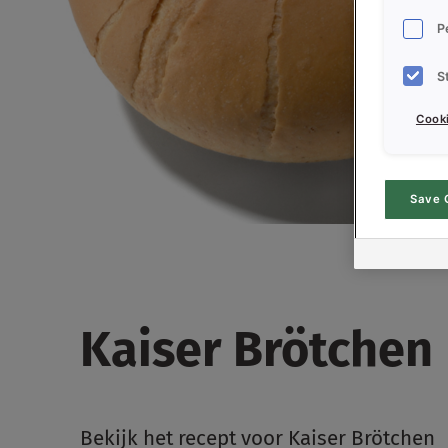
P
S
Cooki
Save 
Kaiser Brötchen
Bekijk het recept voor Kaiser Brötchen