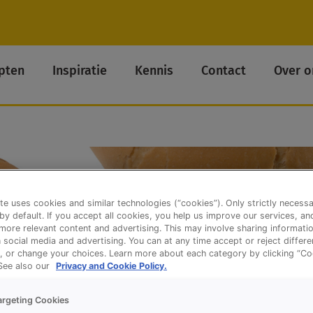
pten
Inspiratie
Kennis
Contact
Over o
te uses cookies and similar technologies (“cookies”). Only strictly necess
 by default. If you accept all cookies, you help us improve our services, a
ore relevant content and advertising. This may involve sharing informatio
n social media and advertising. You can at any time accept or reject differ
, or change your choices. Learn more about each category by clicking “Co
 See also our
Privacy and Cookie Policy.
argeting Cookies