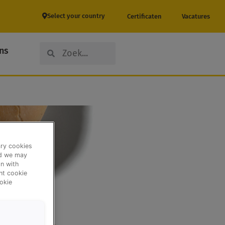
Select your country
Certificaten
Vacatures
Search
Search
ns
ary cookies
nd we may
n with
ent cookie
okie