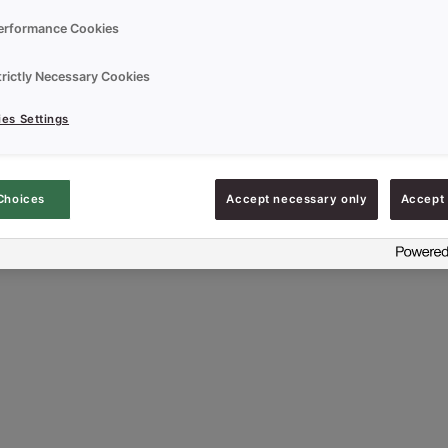
erformance Cookies
trictly Necessary Cookies
es Settings
Choices
Accept necessary only
Accept 