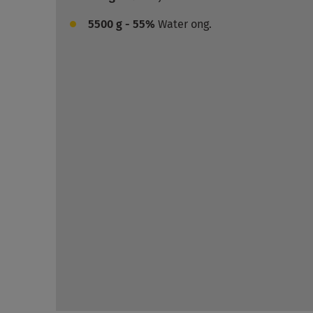
5500
g - 55%
Water ong.