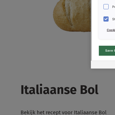
P
S
Cooki
Save 
Italiaanse Bol
Bekijk het recept voor Italiaanse Bol