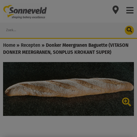
Skip
to
content
Search
Home
»
Recepten
»
Donker Meergranen Baguette (VITASON
DONKER MEERGRANEN, SONPLUS KROKANT SUPER)