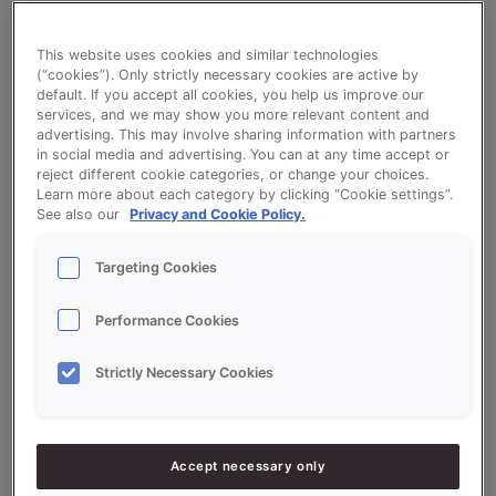
Donker Meergranen Baguette (VITASON
This website uses cookies and similar technologies
DONKER MEERGRANEN, SONPLUS KROKANT
(“cookies”). Only strictly necessary cookies are active by
default. If you accept all cookies, you help us improve our
SUPER)
services, and we may show you more relevant content and
advertising. This may involve sharing information with partners
in social media and advertising. You can at any time accept or
reject different cookie categories, or change your choices.
Bekijk het recept voor Donker Meergranen
Learn more about each category by clicking “Cookie settings”.
Baguette (VITASON DONKER MEERGRANEN,
See also our
Privacy and Cookie Policy.
SONPLUS KROKANT SUPER)
Targeting Cookies
Performance Cookies
Ingrediëntenlijst
Strictly Necessary Cookies
Ingrediënten
5000
g - 50%
Bloem
Accept necessary only