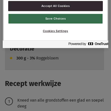
5000
g - 50%
VITASON DONKER
Accept All Cookies
MEERGRANEN 50%
300
g - 3%
Gist
Save Choices
300
g - 3%
SONPLUS KROKANT SUPER
Cookies Settings
6000
g - 60%
Water ong.
Decoratie
300
g - 3%
Roggebloem
Recept werkwijze
Kneed van alle grondstoffen een glad en soepel
deeg