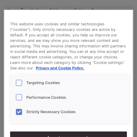
CreationS Appel Karamel Hazelnoot
Plaatcake
This website uses cookies and similar technologies
(“cookies”). Only strictly necessary cookies are active by
default. If you accept all cookies, you help us improve our
Dit is een recept voor CreationS Appel Karamel
services, and we may show you more relevant content and
advertising. This may involve sharing information with partners
Hazelnoot Plaatcake. De plaatcake op basis van
in social media and advertising. You can at any time accept or
CreationS Sunflower, Credi Harde Wener, Credi
reject different cookie categories, or change your choices.
Cream Cake Vanilla en Broer Karamel
Learn more about each category by clicking “Cookie settings”.
See also our
Privacy and Cookie Policy.
Hazelnootspijs en verse appels.
Targeting Cookies
Ingrediëntenlijst
Performance Cookies
Strictly Necessary Cookies
CreationS Sunflower Kruimels:
400
g
CREATIONS SUNFLOWER