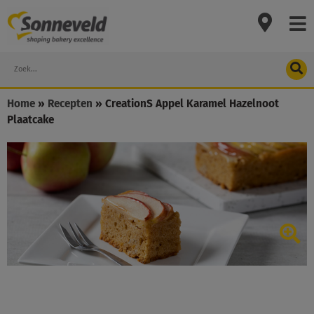
Skip
to
content
Search
Home
»
Recepten
»
CreationS Appel Karamel Hazelnoot
Plaatcake