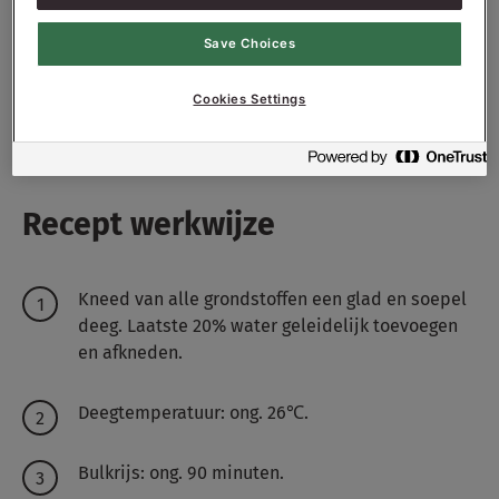
100
g - 1%
PROSON FREEZE RSPO-SG
Save Choices
100
g - 1%
Olijfolie
Cookies Settings
7500
g - 75%
Water ong.
Recept werkwijze
Kneed van alle grondstoffen een glad en soepel
deeg. Laatste 20% water geleidelijk toevoegen
en afkneden.
Deegtemperatuur: ong. 26℃.
Bulkrijs: ong. 90 minuten.