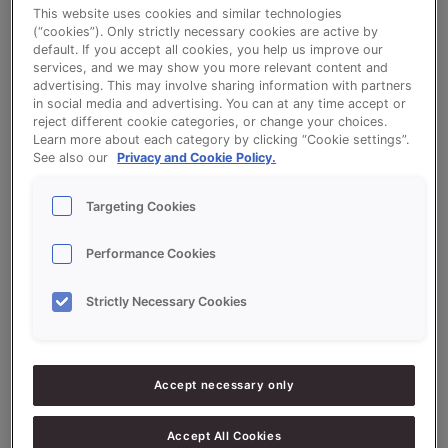
Ciabatta Mini (Rijsonderbreking)
This website uses cookies and similar technologies
(“cookies”). Only strictly necessary cookies are active by
default. If you accept all cookies, you help us improve our
services, and we may show you more relevant content and
Bekijk het recept voor Ciabatta Mini
advertising. This may involve sharing information with partners
(Rijsonderbreking)
in social media and advertising. You can at any time accept or
reject different cookie categories, or change your choices.
Learn more about each category by clicking “Cookie settings”.
See also our
Privacy and Cookie Policy.
Ingrediëntenlijst
Targeting Cookies
Performance Cookies
Ingrediënten
Strictly Necessary Cookies
10000
g - 100%
Bloem (eiwitrijk)
170
g - 1.7%
Zout
170
g - 1,7%
Gist
Accept necessary only
100
g - 1%
PROSON KROKANT MALT RSPO-SG
Accept All Cookies