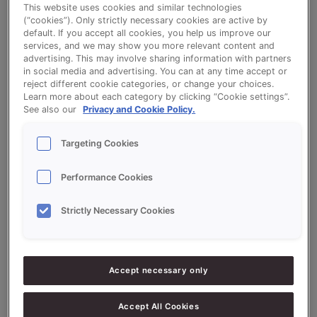
This website uses cookies and similar technologies
(“cookies”). Only strictly necessary cookies are active by
Bruin Busbrood (PROSON BRUIN PRESTIGE)
default. If you accept all cookies, you help us improve our
services, and we may show you more relevant content and
advertising. This may involve sharing information with partners
Bekijk het recept voor Bruin Busbrood (PROSON
in social media and advertising. You can at any time accept or
reject different cookie categories, or change your choices.
BRUIN PRESTIGE)
Learn more about each category by clicking “Cookie settings”.
See also our
Privacy and Cookie Policy.
Targeting Cookies
Ingrediëntenlijst
Performance Cookies
Ingrediënten
Strictly Necessary Cookies
5000
g - 50%
Bloem
5000
g - 50%
Volkorenmeel
Accept necessary only
180
g - 1.8%
Zout*
Accept All Cookies