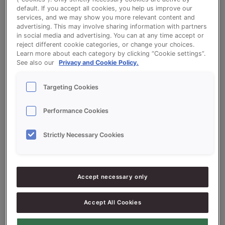
default. If you accept all cookies, you help us improve our
Bruin Busbrood (CREME SUPERSOFT BRUIN)
services, and we may show you more relevant content and
advertising. This may involve sharing information with partners
in social media and advertising. You can at any time accept or
reject different cookie categories, or change your choices.
Bekijk het recept voor Bruin Busbrood (CREME
Learn more about each category by clicking “Cookie settings”.
SUPERSOFT BRUIN)
See also our
Privacy and Cookie Policy.
Targeting Cookies
Ingrediëntenlijst
Performance Cookies
Strictly Necessary Cookies
Ingrediënten
5000
g - 50%
Bloem
Accept necessary only
5000
g - 50%
Volkorenmeel
Accept All Cookies
170
g - 1.7%
Zout