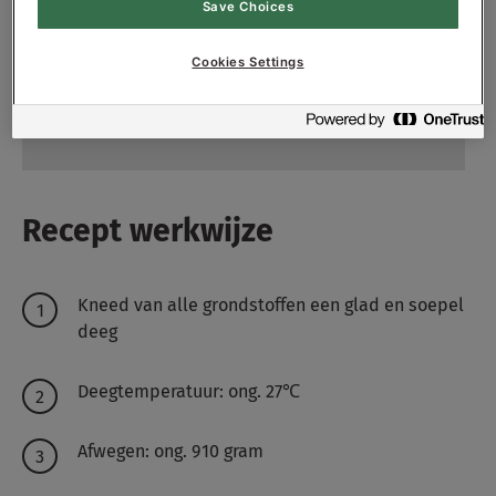
200
g - 2%
Gist
Save Choices
300
g - 3%
CREME SUPERSOFT BRUIN RSPO-
Cookies Settings
SG
5800
g - 58%
Water ong.
Recept werkwijze
Kneed van alle grondstoffen een glad en soepel
deeg
Deegtemperatuur: ong. 27℃
Afwegen: ong. 910 gram