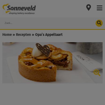
Skip
to
content
Search
Home
»
Recepten
»
Opa’s Appeltaart