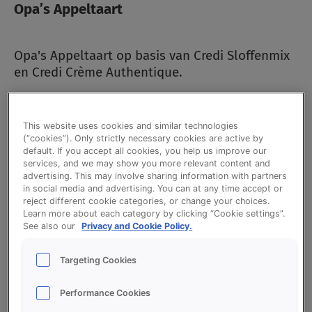
Opa’s Appeltaart
Opa's Appeltaart op basis van Credi Sloffenmix
en Credi Crème Authentique.
Stuks
This website uses cookies and similar technologies
–
+
(“cookies”). Only strictly necessary cookies are active by
default. If you accept all cookies, you help us improve our
services, and we may show you more relevant content and
Ingrediëntenlijst
advertising. This may involve sharing information with partners
in social media and advertising. You can at any time accept or
reject different cookie categories, or change your choices.
Learn more about each category by clicking “Cookie settings”.
Sloffendeeg:
See also our
Privacy and Cookie Policy.
3000
g
CREDI SLOFFENMIX
Targeting Cookies
1600
g
Roomboter
Performance Cookies
200
g
Eieren