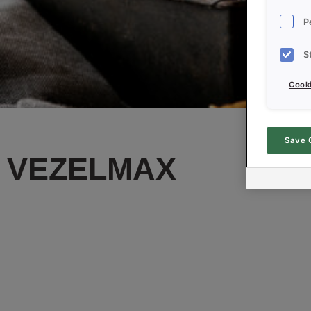
P
S
Cooki
Save 
VEZELMAX