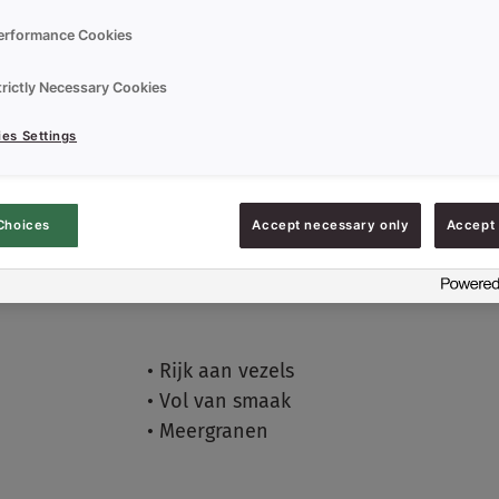
erformance Cookies
trictly Necessary Cookies
es Settings
Choices
Accept necessary only
Accept 
VEZELMAX is een mix voor brood met v
aan gezonde voedingsvezels en vol v
•
Rijk aan vezels
•
Vol van smaak
•
Meergranen