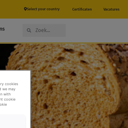
Select your country
Certificaten
Vacatures
Search
Search
ns
ary cookies
nd we may
n with
ent cookie
okie