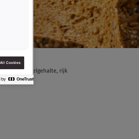
All Cookies
erhoogd vezelgehalte, rijk
an smaak.