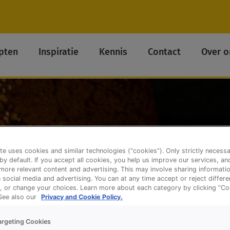
pten
Inspiratie
Kennis
Contact
Over o
te uses cookies and similar technologies (“cookies”). Only strictly necess
 by default. If you accept all cookies, you help us improve our services, a
ore relevant content and advertising. This may involve sharing informatio
n social media and advertising. You can at any time accept or reject differ
, or change your choices. Learn more about each category by clicking “Co
 See also our
Privacy and Cookie Policy.
argeting Cookies