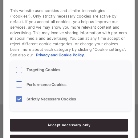
SonPlus Wit ‘S’ is een broodverbetermiddel met
This website uses cookies and similar technologies
een rustige bakaard voor alle soorten melkbrood.
(“cookies”). Only strictly necessary cookies are active by
default. If you accept all cookies, you help us improve our
Het geeft een mooie korstkleur en een vol
services, and we may show you more relevant content and
melkaroma.
advertising. This may involve sharing information with partners
in social media and advertising. You can at any time accept or
reject different cookie categories, or change your choices.
Learn more about each category by clicking “Cookie settings”.
•
Duidelijke melksmaak
See also our
Privacy and Cookie Policy.
•
Aantrekkelijke korstkleur
Targeting Cookies
•
Rustige bakaard
Performance Cookies
Strictly Necessary Cookies
Productinformatie
Accept necessary only