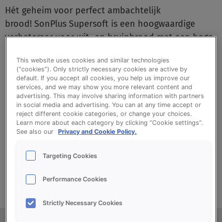
Hét geheim voor perfect ambachtelijk
brood! SonPlus Supersoft is een hoogwaardige
verbeteraar voor wit- en bruinbrood met een hoge
malsheid en lange vershouding. Het brood verkrijgt
This website uses cookies and similar technologies
een mooi, samenhangend kruim en een knapperige
(“cookies”). Only strictly necessary cookies are active by
korst.
default. If you accept all cookies, you help us improve our
services, and we may show you more relevant content and
advertising. This may involve sharing information with partners
in social media and advertising. You can at any time accept or
reject different cookie categories, or change your choices.
•
Lange vershouding
Learn more about each category by clicking “Cookie settings”.
•
Hoge malsheid
See also our
Privacy and Cookie Policy.
•
Knapperige korst
•
Mooi, samenhangend kruim
Targeting Cookies
Performance Cookies
Strictly Necessary Cookies