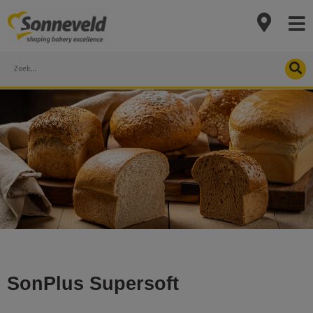
Skip
to
content
Search
SonPlus Supersoft