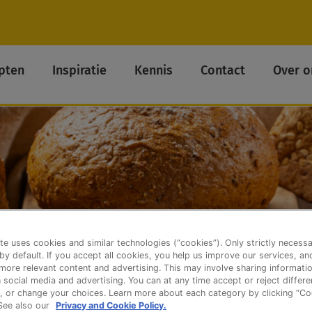
pten
Inspiratie
Kennis
Contact
Over o
te uses cookies and similar technologies (“cookies”). Only strictly necess
 by default. If you accept all cookies, you help us improve our services, a
ore relevant content and advertising. This may involve sharing informatio
n social media and advertising. You can at any time accept or reject differ
, or change your choices. Learn more about each category by clicking “Co
 See also our
Privacy and Cookie Policy.