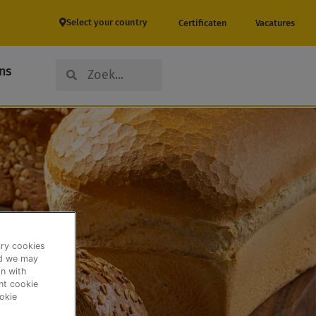
Select your country
Certificaten
Vacatures
Search
Search
ns
ary cookies
nd we may
n with
ent cookie
okie