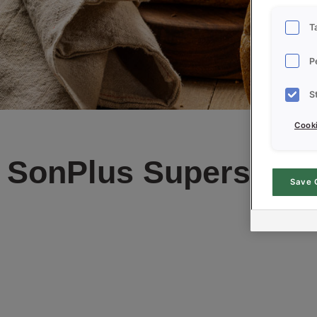
T
P
S
Cooki
SonPlus Supersoft (f
Save 