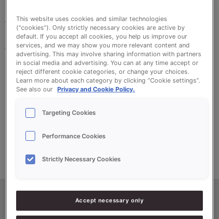
QS Boterstol is een broodverbetermiddel voor alle
This website uses cookies and similar technologies
feestbroden op basis van boter, zoals boterstollen,
(“cookies”). Only strictly necessary cookies are active by
boterkrentenbollen en feestelijke
default. If you accept all cookies, you help us improve our
services, and we may show you more relevant content and
vruchtenbroodsoorten. QS Boterstol Extra geeft
advertising. This may involve sharing information with partners
een boterzachte kruim en een boter-vanillearoma.
in social media and advertising. You can at any time accept or
reject different cookie categories, or change your choices.
Learn more about each category by clicking “Cookie settings”.
See also our
Privacy and Cookie Policy.
•
Rustige bakaard
Targeting Cookies
•
Boter/vanillegeur en -smaak
•
Lichtgele kruimkleur en boterzachte kruim
Performance Cookies
Strictly Necessary Cookies
Accept necessary only
Productinformatie