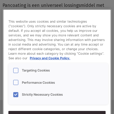
Pancoating is een universeel lossingsmiddel met
plantaardige oliën, wassen en lecithine voor
eenvoudig te lossen producten.
This website uses cookies and similar technologies
(“cookies”). Only strictly necessary cookies are active by
default. If you accept all cookies, you help us improve our
services, and we may show you more relevant content and
•
Universeel lossingsmiddel voor grootbrood en
advertising. This may involve sharing information with partners
in social media and advertising. You can at any time accept or
gemakkelijk lossende banketproducten
reject different cookie categories, or change your choices.
•
Te gebruiken in combinatie met alle bekende
Learn more about each category by clicking “Cookie settings”.
See also our
Privacy and Cookie Policy.
aanbrengsystemen
•
Geschikt voor gekoelde of ingevroren
Targeting Cookies
deegproducten
Performance Cookies
Strictly Necessary Cookies
Productinformatie