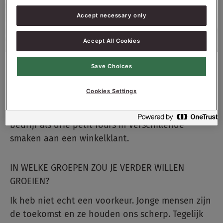
Accept necessary only
Accept All Cookies
Save Choices
HOE ZIET JULLIE KLANTENKRING ERUIT?
Cookies Settings
Die is oprecht heel divers. We leveren net zo
graag een bestelling van 3.000 broodjes aan een
bedrijf als drie petit fours in verschillende
smaken aan een winkelklant.
IN WELKE GROEPEN ZOU JE VERDER WILLEN
GROEIEN?
Ik heb niet echt een voorkeur. Jonge mensen zijn
de toekomst en ze houden ons scherp. Tegelijk