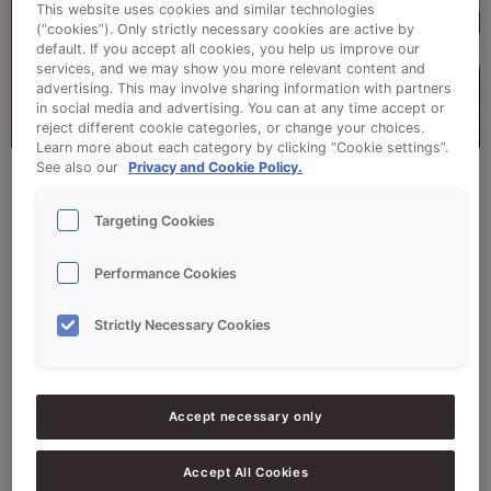
This website uses cookies and similar technologies
(“cookies”). Only strictly necessary cookies are active by
default. If you accept all cookies, you help us improve our
services, and we may show you more relevant content and
advertising. This may involve sharing information with partners
in social media and advertising. You can at any time accept or
reject different cookie categories, or change your choices.
Learn more about each category by clicking “Cookie settings”.
See also our
Privacy and Cookie Policy.
HOE ZIET JULLIE KLANTENKRING ERUIT?
Targeting Cookies
‘Onze klantenkring is erg divers. Wij hebben veel
Performance Cookies
oudere klanten, maar ook veel jonge klanten. De
oudere klanten blijven vaak ‘hangen’ voor een
Strictly Necessary Cookies
praatje, maar komen ook regelmatig even koffie
drinken in de lunchroom. Er is bijvoorbeeld een
groepje dames die bijna elke dag gaat wandelen
Accept necessary only
en daarna een kopje koffie komt drinken. De
jongere klanten komen vaker in het weekend.
Accept All Cookies
Dan gaan ze samen met hun kinderen brood