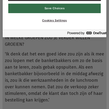
halen of hier ontbijten. De diversiteit is erg leuk,
Save Choices
omdat je klanten leert kennen en een relatie
met ze opbouwt.’
Cookies Settings
IN WELKE GROEPEN ZOU JE VERDER WILLEN
GROEIEN?
‘Ik denk dat het een goed idee zou zijn als ik mee
zou lopen met de banketbakkers om zo de basis
aan te leren, zoals gebak opspuiten. Als een
banketbakker bijvoorbeeld in de middag afwezig
is, zou ik die werkzaamheden in de lunchroom
over kunnen nemen. Dat zou de verkoop zeker
stimuleren, omdat de klant dan toch zijn of haar
bestelling kan krijgen.’