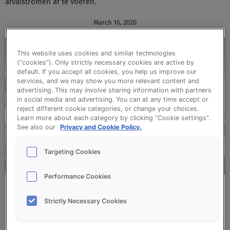
afvalstromen af te voeren.
March 16, 2020
This website uses cookies and similar technologies
(“cookies”). Only strictly necessary cookies are active by
default. If you accept all cookies, you help us improve our
services, and we may show you more relevant content and
advertising. This may involve sharing information with partners
in social media and advertising. You can at any time accept or
reject different cookie categories, or change your choices.
Learn more about each category by clicking “Cookie settings”.
See also our
Privacy and Cookie Policy.
Targeting Cookies
Performance Cookies
Ontwikkeling industriële verpakkingen
Strictly Necessary Cookies
Met de grote baalverpakkingen, die door