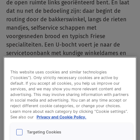
de open ruimte links georiënteerd bent. En laat
dat nu net de bedoeling zijn: daar begint de
routing door de bakkerswinkel, langs de rieten
mandjes, selfservice schappen met
voorgesneden brood en typisch Friese
specialiteiten. Een U-bocht voert je naar de
servicetoonbank met kundige winkeldames en
langs ‘de verleiders’. Koek, gebak en taarten uit
de banketbakkerij en chocolade uit het eigen
This website uses cookies and similar technologies
chocoladeatelier. Om uiteindelijk bij de kassa te
(“cookies”). Only strictly necessary cookies are active by
default. If you accept all cookies, you help us improve our
eindigen, met erachter een smaakvolle
services, and we may show you more relevant content and
houtskoolmuurschildering waarop de twee
advertising. This may involve sharing information with partners
in social media and advertising. You can at any time accept or
kerktorens van Kollum figureren.
reject different cookie categories, or change your choices.
Learn more about each category by clicking “Cookie settings”.
See also our
Privacy and Cookie Policy.
Scandinavisch en warm
Targeting Cookies
De winkel ademt authenticiteit en warmte uit,